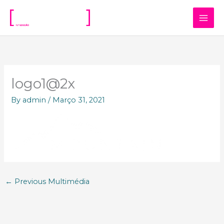
Skip
to
content
logo1@2x
By
admin
/
Março 31, 2021
←
Previous Multimédia