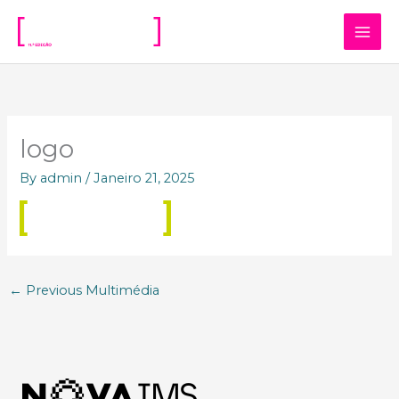
Skip
to
content
logo
By
admin
/
Janeiro 21, 2025
←
Previous Multimédia