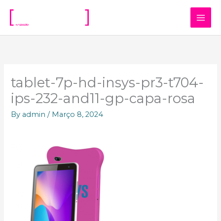
Skip
to
content
tablet-7p-hd-insys-pr3-t704-
ips-232-and11-gp-capa-rosa
By
admin
/
Março 8, 2024