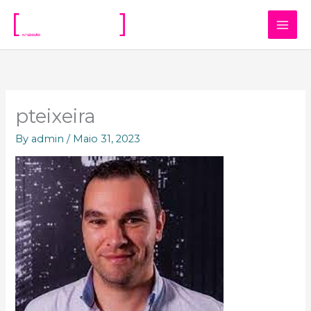
Skip
to
content
pteixeira
By
admin
/
Maio 31, 2023