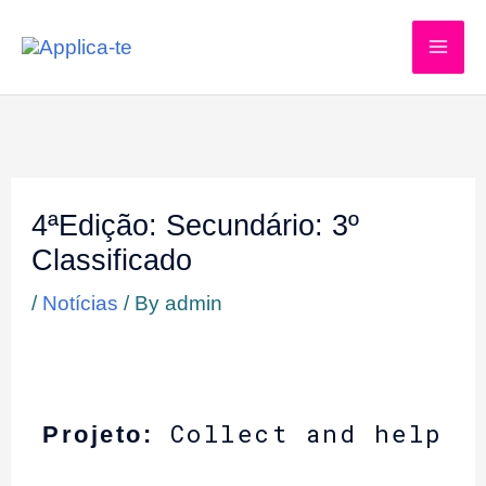
Skip
to
content
4ªEdição: Secundário: 3º
Classificado
/
Notícias
/ By
admin
Collect and help
Projeto: