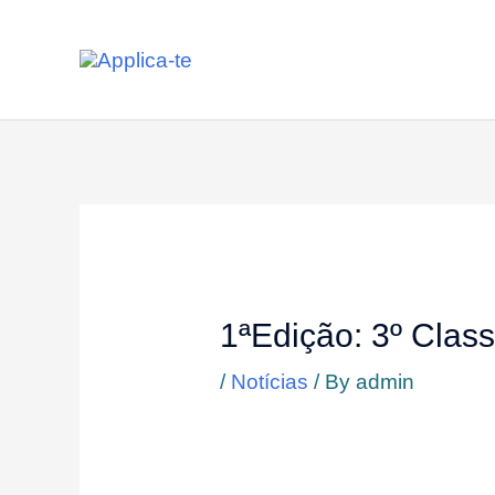
Skip
to
content
1ªEdição: 3º Class
/
Notícias
/ By
admin