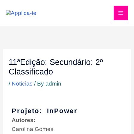
Skip
to
content
11ªEdição: Secundário: 2º
Classificado
/
Notícias
/ By
admin
Projeto:
InPower
Autores:
Carolina Gomes