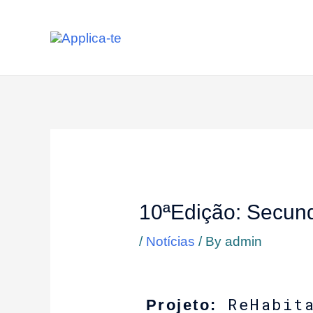
Skip
to
content
10ªEdição: Secundá
/
Notícias
/ By
admin
ReHabit
Projeto: