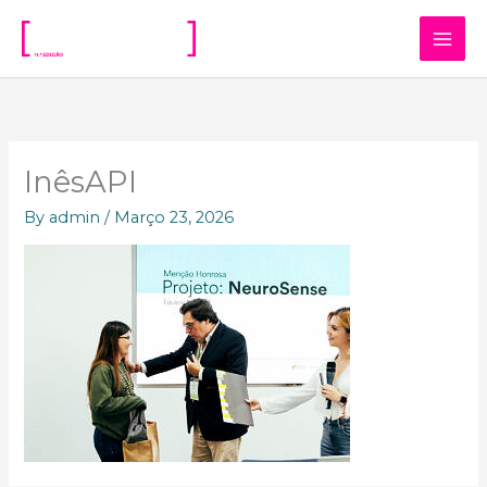
Skip
to
content
InêsAPI
By
admin
/
Março 23, 2026